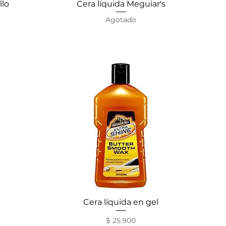
llo
Cera líquida Meguiar's
Vista rápida
Agotado
Cera líquida en gel
Vista rápida
Precio
$ 25.900