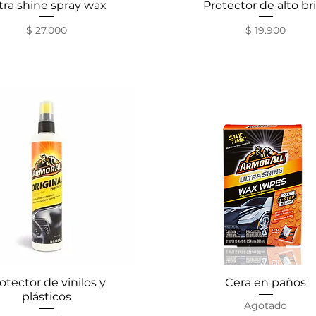
tra shine spray wax
Vista rápida
Protector de alto bri
Vista rápida
Precio
Precio
$ 27.000
$ 19.900
otector de vinilos y
Vista rápida
Cera en paños
Vista rápida
plásticos
Agotado