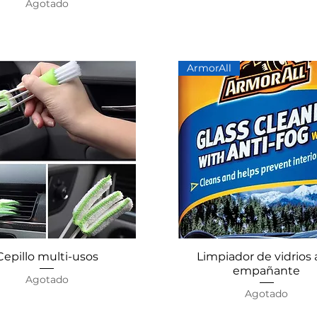
Agotado
ArmorAll
Cepillo multi-usos
Vista rápida
Limpiador de vidrios 
Vista rápida
empañante
Agotado
Agotado