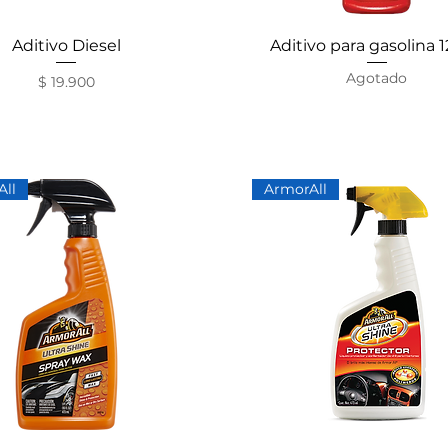
Aditivo Diesel
Vista rápida
Aditivo para gasolina 
Vista rápida
Agotado
Precio
$ 19.900
ll
ArmorAll