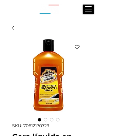
SKU: 70612170729