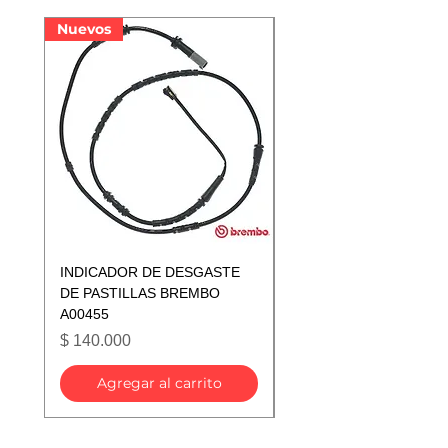
Nuevos
Nuevos
INDICADOR DE DESGASTE
INDICADOR DE DESGA
DE PASTILLAS BREMBO
DE PASTILLAS BREMB
A00455
A00433
Precio
Precio
$ 140.000
$ 140.000
Agregar al carrito