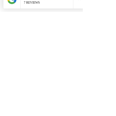
Políticas
Política de cookies
Protección de datos
Políticas de privacidad
Términos y condiciones
Contácto
comercial@autoplace.co
m.co
+57 317 826 6134
+57 302 491 0222
Contáctanos
Nombre
*
Teléfono
*
Escribe un mensaje
*