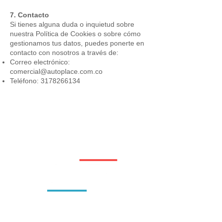
7. Contacto
Si tienes alguna duda o inquietud sobre
nuestra Política de Cookies o sobre cómo
gestionamos tus datos, puedes ponerte en
contacto con nosotros a través de:
Correo electrónico:
comercial@autoplace.com.co
Teléfono:
3178266134
Somos Autoplace S.A.S. Empresa con 16 años de
experiencia en el sector automotriz. Nuestro
objetivo es que el estilo de vida automotriz se