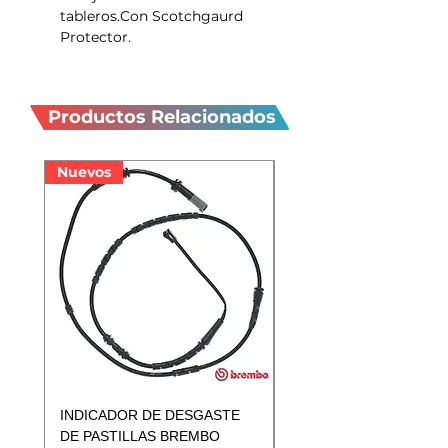
tableros.Con Scotchgaurd
Protector.
Productos
relacionados
Productos Relacionados
Nuevos
Nuevos
INDICADOR DE DESGASTE
INDICADOR DE DESGA
DE PASTILLAS BREMBO
DE PASTILLAS BREMB