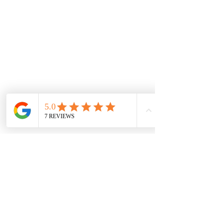
mejores alternativas para tener los productos al
mejor precio.
De interes
Repuestos
Accesorios
Mecánica rápida
Carcare
Políticas
Política de cookies
Protección de datos
Políticas de privacidad
Términos y condiciones
Contácto
comercial@autoplace.co
m.co
+57 317 826 6134
+57 302 491 0222
Contáctanos