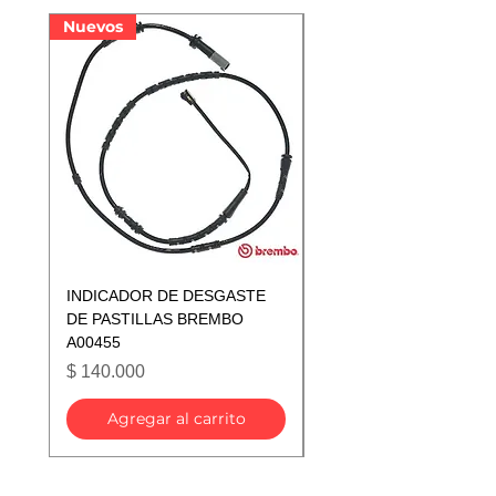
Nuevos
Nuevos
INDICADOR DE DESGASTE
INDICADOR DE DESGA
DE PASTILLAS BREMBO
DE PASTILLAS BREMB
A00455
A00433
Precio
Precio
$ 140.000
$ 140.000
Agregar al carrito