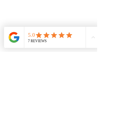
Políticas
Política de cookies
Protección de datos
Políticas de privacidad
Términos y condiciones
Contácto
comercial@autoplace.co
m.co
+57 317 826 6134
+57 302 491 0222
Contáctanos
Nombre
*
Teléfono
*
Escribe un mensaje
*