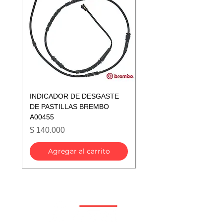
INDICADOR DE DESGASTE
INDICADOR DE DESGA
DE PASTILLAS BREMBO
DE PASTILLAS BREMB
A00455
A00433
Precio
Precio
$ 140.000
$ 140.000
Agregar al carrito