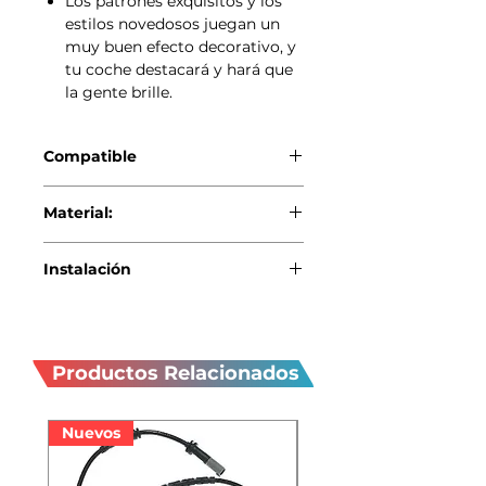
Los patrones exquisitos y los
estilos novedosos juegan un
muy buen efecto decorativo, y
tu coche destacará y hará que
la gente brille.
Compatible
MINI Cooper Serie R
Material:
Plástico ABS de alta calidad.
Instalación
Limpia la parte de instalación antes
Productos
de pegar, simplemente retira la
película protectora y pégala, lo que
relacionados
ahorra tiempo y esfuerzo y es fácil de
Productos Relacionados
usar.
Nuevos
Nuevos