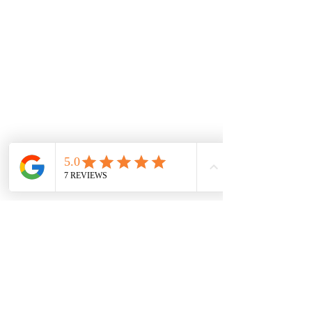
internacionales e inventario local, buscamos las
mejores alternativas para tener los productos al
mejor precio.
De interes
Repuestos
Accesorios
Mecánica rápida
Carcare
Políticas
Política de cookies
Protección de datos
Políticas de privacidad
Términos y condiciones
Contácto
comercial@autoplace.co
m.co
+57 317 826 6134
+57 302 491 0222