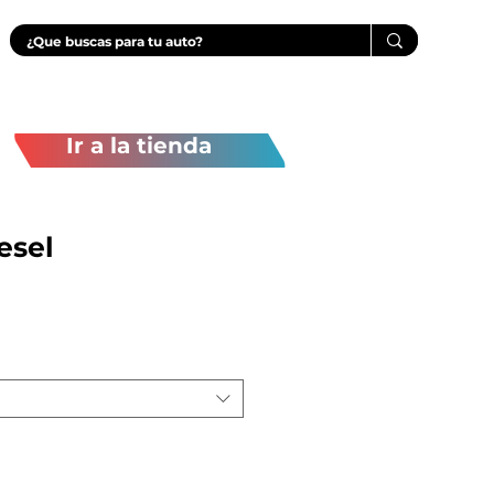
Ir a la tienda
esel
ecio