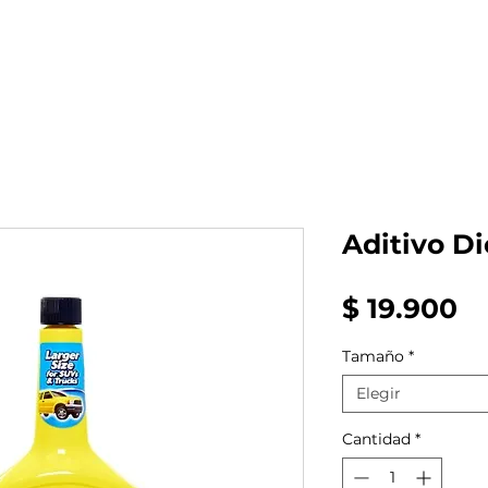
al auto tienes?
Repuestos
Mantenimiento
Aditivo Di
Pr
$ 19.900
Tamaño
*
Elegir
Cantidad
*