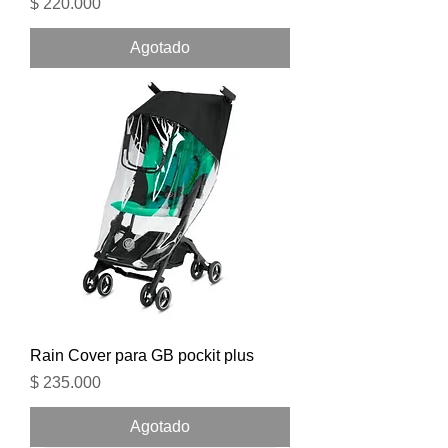
Precio
$ 220.000
Agotado
Rain Cover para GB pockit plus
Precio
$ 235.000
Agotado