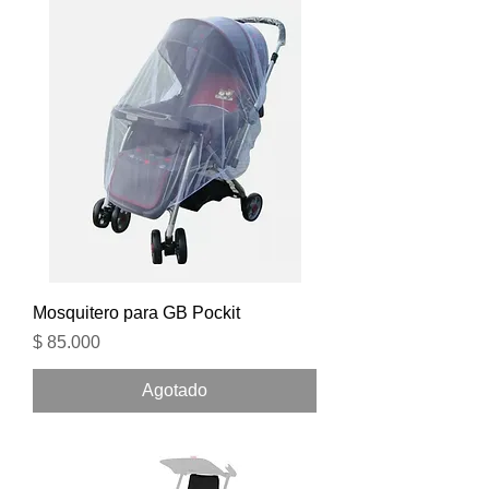
Mosquitero para GB Pockit
Precio
$ 85.000
Agotado