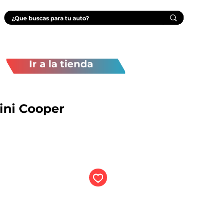
Ir a la tienda
ni Cooper
recio