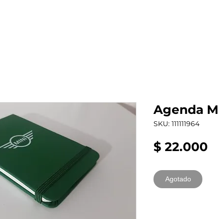
al auto tienes?
Repuestos
Mantenimiento
Agenda Mi
SKU: 111111964
P
$ 22.000
Agotado