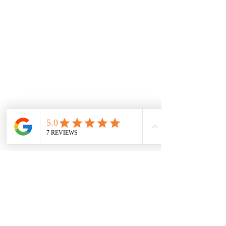
autos. A través de nuestros convenios
internacionales e inventario local, buscamos las
mejores alternativas para tener los productos al
mejor precio.
De interes
Repuestos
Accesorios
Mecánica rápida
Carcare
Políticas
Política de cookies
Protección de datos
Políticas de privacidad
Términos y condiciones
Contácto
comercial@autoplace.co
m.co
+57 317 826 6134
+57 302 491 0222