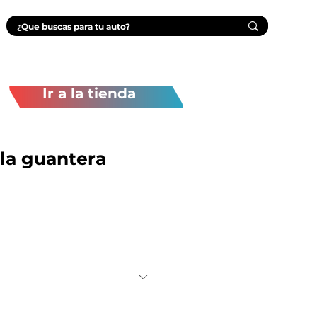
Ir a la tienda
 la guantera
recio