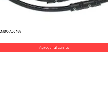
EMBO A00455
Vista rápida
Agregar al carrito
Contáctanos
Repuestos
Accesorios
Nombre
*
Mecánica rápida
Carcare