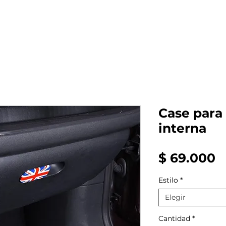
al auto tienes?
Repuestos
Mantenimiento
Case para
interna
P
$ 69.000
Estilo
*
Elegir
Cantidad
*