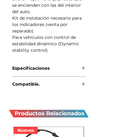
se encienden con las del interior
del auto.
Kit de instalación necesario para
los indicadores (venta por
separado).
Para vehículos con control de
estabilidad dinámico (Dynamic
stability control).
Especificaciones
Genuino BMW-MINI
Compatible.
MINI R56 (10/2005 — 08/2010)
Productos
MINI R56 LCI (03/2009 —
11/2013)
relacionados
Productos Relacionados
MINI Clubman R55 (10/2006 —
07/2010)
MINI Clubman R55 LCI
Nuevos
(03/2009 — 06/2014)
Nuevos
MINI Cabrio R57 (10/2007 —