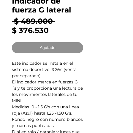
Indicador de
fuerza G lateral
Precio
 $ 489.000 
Precio
$ 376.530
de
oferta
Agotado
Este indicador se instala en el
sistema deportivo JCWs (venta
por separado).
El indicador marca en fuerzas G
´s y te proporciona una lectura de
los movimientos laterales de tu
MINI.
Medidas 0 - 1.5 G's con una linea
roja (Azul) hasta 1.25 -1.50 G's.
Fondo negro con numero blancos
y marcas punteadas.
Dial en rojo / naranja y luces que