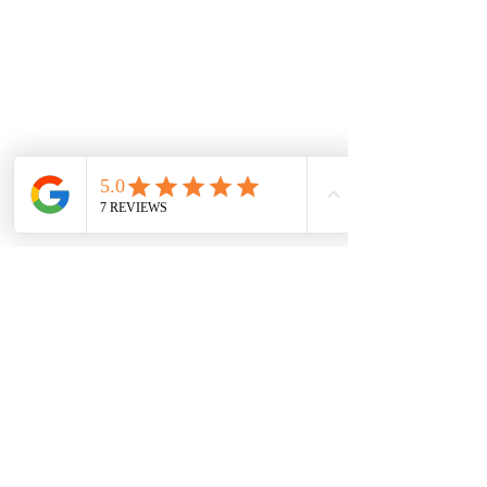
De interes
Repuestos
Accesorios
Mecánica rápida
Carcare
Políticas
Política de cookies
Protección de datos
Políticas de privacidad
Términos y condiciones
Contácto
comercial@autoplace.co
m.co
+57 317 826 6134
+57 302 491 0222
Contáctanos
Nombre
*