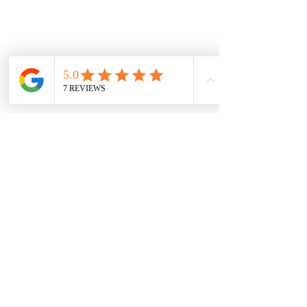
Políticas
Política de cookies
Protección de datos
Políticas de privacidad
Términos y condiciones
Contácto
comercial@autoplace.co
m.co
+57 317 826 6134
+57 302 491 0222
Contáctanos
Nombre
*
Teléfono
*
Escribe un mensaje
*