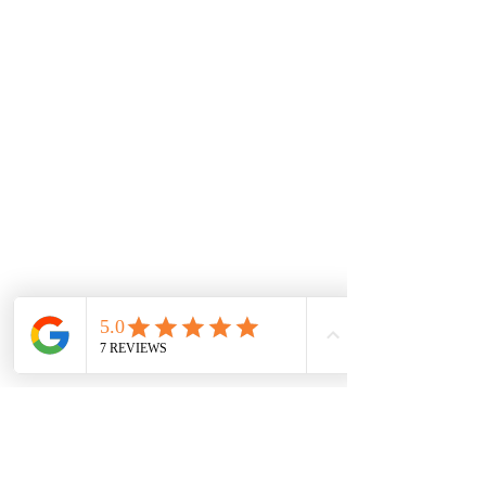
Contácto
comercial@autoplace.co
m.co
+57 317 826 6134
+57 302 491 0222
Contáctanos
Nombre
*
Teléfono
*
Escribe un mensaje
*