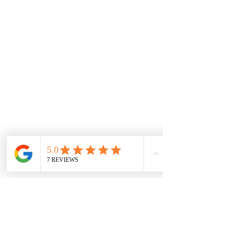
esta marca se permite.
Tenemos un experto equipo técnico soportado con
las herramientas de información mundial que
garantizan las piezas y repuestos exactos para los
autos. A través de nuestros convenios
internacionales e inventario local, buscamos las
mejores alternativas para tener los productos al
mejor precio.
De interes
Repuestos
Accesorios
Mecánica rápida
Carcare
Políticas
Política de cookies
Protección de datos
Políticas de privacidad
Términos y condiciones
Contácto
comercial@autoplace.co
m.co
+57 317 826 6134