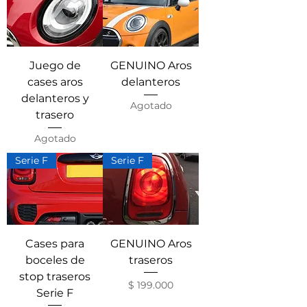
Juego de
GENUINO Aros
cases aros
delanteros
delanteros y
Agotado
trasero
Agotado
Serie F
Serie F
Cases para
GENUINO Aros
boceles de
traseros
stop traseros
Precio
$ 199.000
Serie F