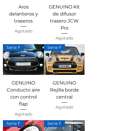
Aros
GENUINO Kit
delanteros y
de difusor
traseros
trasero JCW
Pro
Agotado
Agotado
Serie F
Serie F
GENUINO
GENUINO
Conducto aire
Rejilla borde
con control
central
flap
Agotado
Agotado
Serie F
Serie F