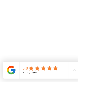
Tenemos un experto equipo técnico soportado con
las herramientas de información mundial que
garantizan las piezas y repuestos exactos para los
autos. A través de nuestros convenios
internacionales e inventario local, buscamos las
mejores alternativas para tener los productos al
mejor precio.
De interes
Repuestos
Accesorios
Mecánica rápida
Carcare
Políticas
Política de cookies
Protección de datos
Políticas de privacidad
Términos y condiciones
Contácto
comercial@autoplace.co
m.co
+57 317 826 6134
+57 302 491 0222