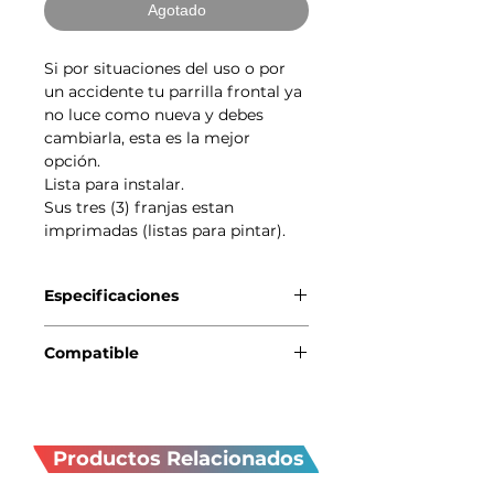
Agotado
Si por situaciones del uso o por
un accidente tu parrilla frontal ya
no luce como nueva y debes
cambiarla, esta es la mejor
opción.
Lista para instalar.
Sus tres (3) franjas estan
imprimadas (listas para pintar).
Especificaciones
Genuino BMW-MINI.
Compatible
MINI R56 (10/2005 — 08/2010)
Productos
MINI R56 LCI (03/2009 —
11/2013)
relacionados
Productos Relacionados
MINI Clubman R55 (10/2006 —
07/2010)