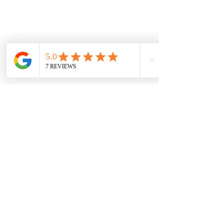
Políticas
Política de cookies
Protección de datos
Políticas de privacidad
Términos y condiciones
Contácto
comercial@autoplace.co
m.co
+57 317 826 6134
+57 302 491 0222
Contáctanos
Nombre
*
Teléfono
*
Escribe un mensaje
*