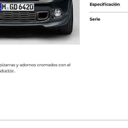
Especificación
Genuino BMW/MINI
Serie
MINI Countryman
MINI Paceman R6
 pizarras y adornos cromados con el
nductor.