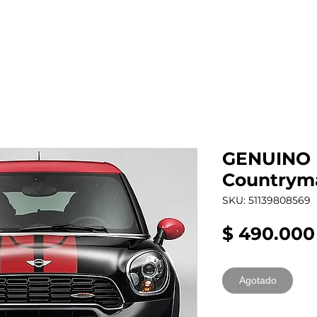
al auto tienes?
Repuestos
Mantenimiento
GENUINO P
Countrym
SKU: 51139808569
$ 490.000
Agotado