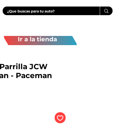
Ir a la tienda
arrilla JCW
an - Paceman
Precio