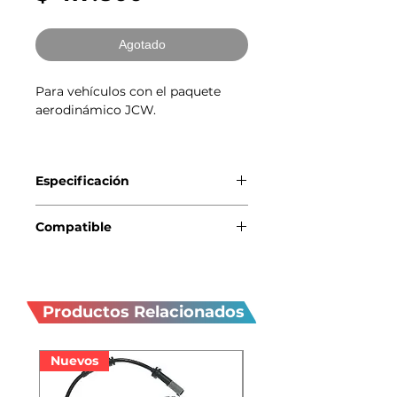
de
oferta
Agotado
Para vehículos con el paquete
aerodinámico JCW.
Especificación
Genuino BMW-MINI
Compatible
MINI Countryman R60 (01/2010
Productos
— 10/2016)
MINI Countryman S R60
relacionados
Productos Relacionados
(01/2010 — 10/2016)
Nuevos
Nuevos