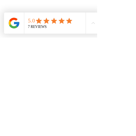
Políticas de privacidad
Términos y condiciones
Contácto
comercial@autoplace.co
m.co
+57 317 826 6134
+57 302 491 0222
Contáctanos
Nombre
*
Teléfono
*
Escribe un mensaje
*