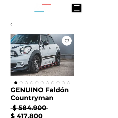
GENUINO Faldón
Countryman
Precio
 $ 584.900 
Precio
$ 417.800