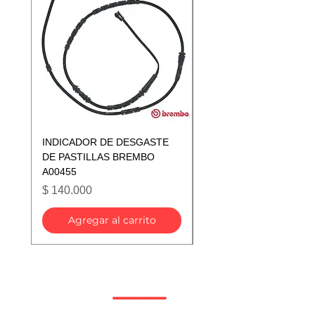
INDICADOR DE DESGASTE
INDICADOR DE DESGA
DE PASTILLAS BREMBO
DE PASTILLAS BREMB
A00455
A00433
Precio
Precio
$ 140.000
$ 140.000
Agregar al carrito