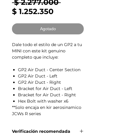
Precio
 $ 2.277.000 
Precio
$ 1.252.350
de
oferta
Agotado
Dale todo el estilo de un GP2 a tu
MINI con este kit genuino
completo que incluye:
GP2 Air Duct - Center Section
GP2 Air Duct - Left
GP2 Air Duct - Right
Bracket for Air Duct - Left
Bracket for Air Duct - Right
Hex Bolt with washer x6
**Solo encaja en kir aerosinamico
JCWs R series
Verificación recomendada