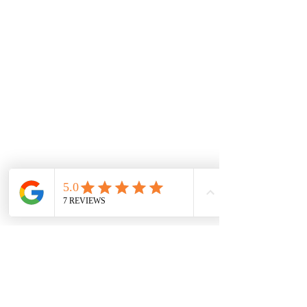
Tenemos un experto equipo técnico soportado con
las herramientas de información mundial que
garantizan las piezas y repuestos exactos para los
autos. A través de nuestros convenios
internacionales e inventario local, buscamos las
mejores alternativas para tener los productos al
mejor precio.
De interes
Repuestos
Accesorios
Mecánica rápida
Carcare
Políticas
Política de cookies
Protección de datos
Políticas de privacidad
Términos y condiciones
Contácto
comercial@autoplace.co
m.co
+57 317 826 6134
+57 302 491 0222