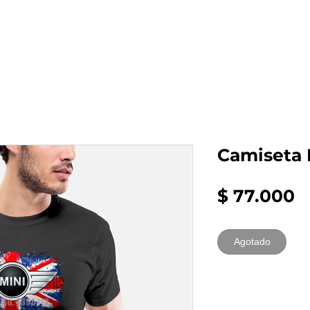
al auto tienes?
Repuestos
Mantenimiento
Camiseta 
P
$ 77.000
Agotado