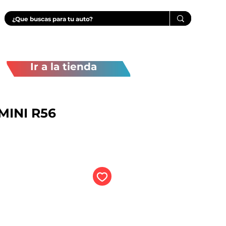
Ir a la tienda
MINI R56
recio