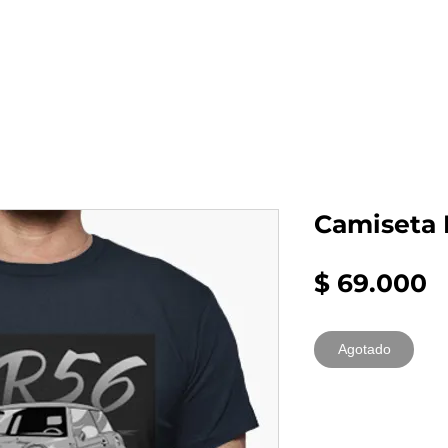
al auto tienes?
Repuestos
Mantenimiento
Camiseta 
P
$ 69.000
Agotado