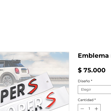
al auto tienes?
Repuestos
Mantenimiento
Emblema m
P
$ 75.000
Diseño
*
Elegir
Cantidad
*