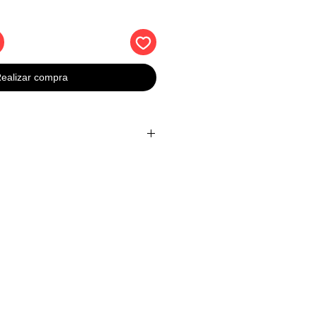
ealizar compra
largo x 1.5 in de ancho
e: 1 emblema de letra Cooper S.
puerta delantera y trasera del
ricado con plástico ABS de alta
ble con Mini Cooper
 el adhesivo hace que esta
sto sea muy fácil de instalar, no
entas.