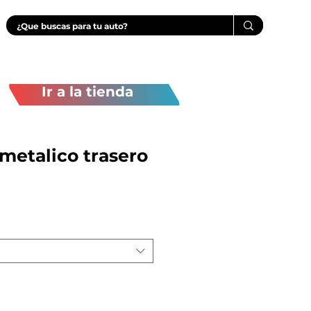
Ir a la tienda
etalico trasero
recio