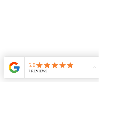
mejor precio.
De interes
Repuestos
Accesorios
Mecánica rápida
Carcare
Políticas
Política de cookies
Protección de datos
Políticas de privacidad
Términos y condiciones
Contácto
comercial@autoplace.co
m.co
+57 317 826 6134
+57 302 491 0222
Contáctanos