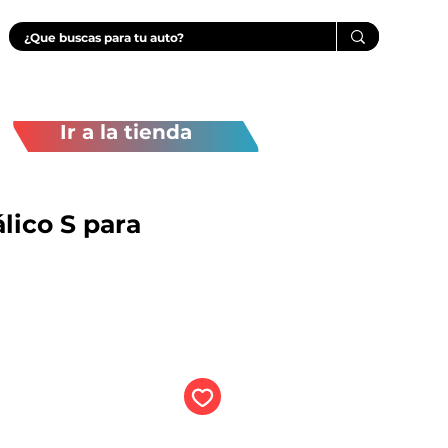
Ir a la tienda
lico S para
recio