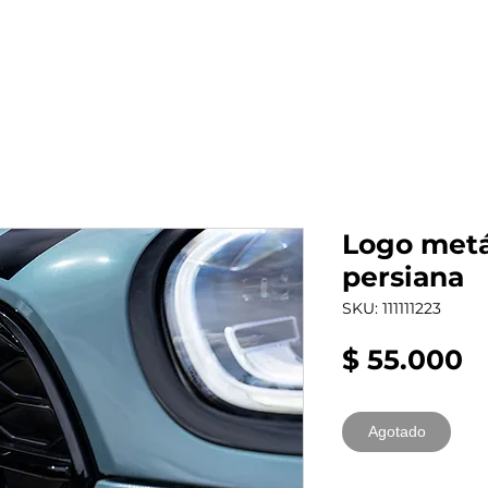
al auto tienes?
Repuestos
Mantenimiento
Logo metá
persiana
SKU: 111111223
P
$ 55.000
Agotado