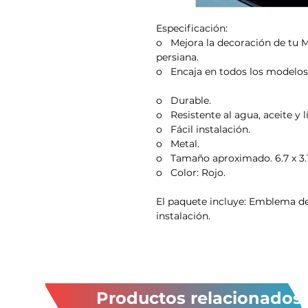
Especificación:
o
Mejora la decoración de tu M
persiana.
o
Encaja en todos los modelos
o
Durable.
o
Resistente al agua, aceite y 
o
Fácil instalación.
o
Metal.
o
Tamaño aproximado. 6.7 x 3.
o
Color: Rojo.
El paquete incluye:
Emblema de p
instalación.
Productos relacionados