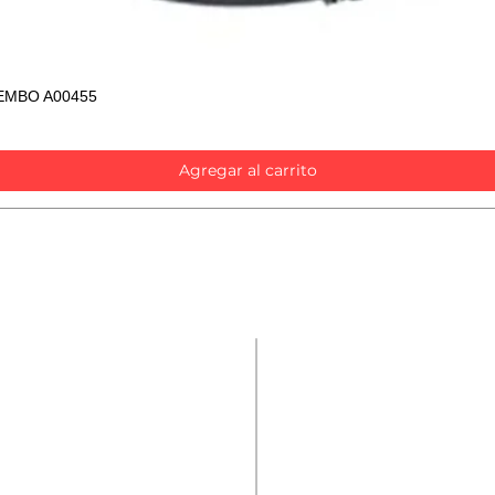
EMBO A00455
Vista rápida
Agregar al carrito
Contáctanos
Repuestos
Accesorios
Nombre
*
Mecánica rápida
Carcare
Teléfono
*