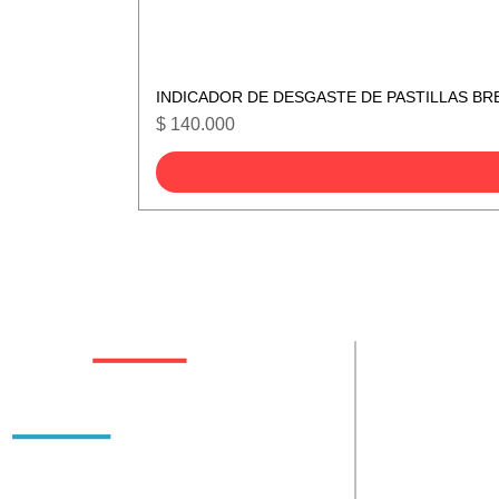
INDICADOR DE DESGASTE DE PASTILLAS BR
Precio
$ 140.000
De interes
Políticas
Somos Autoplace S.A.S. Empresa con 16 años de