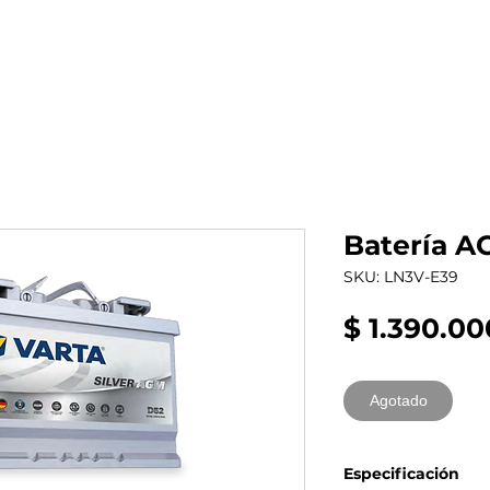
al auto tienes?
Repuestos
Mantenimiento
Batería A
SKU: LN3V-E39
$ 1.390.00
Agotado
Especificación