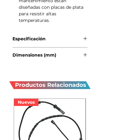
mantenimiento están
diseñadas con placas de plata
para resistir altas
temperaturas.
Especificación
Caja: 487
Dimensiones (mm)
Polo (+): D
Tecnologia: Convencional
Largo: 242
Capacidad (Ah): 62
Productos
Ancho: 175
CCA (0°F): 650
Alto: 190
relacionados
Productos Relacionados
Nuevos
Nuevos