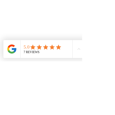
De interes
Repuestos
Accesorios
Mecánica rápida
Carcare
Políticas
Política de cookies
Protección de datos
Políticas de privacidad
Términos y condiciones
Contácto
comercial@autoplace.co
m.co
+57 317 826 6134
+57 302 491 0222
Contáctanos
Nombre
*