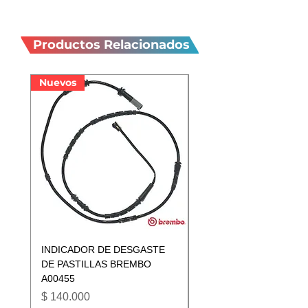
Productos
relacionados
Productos Relacionados
Nuevos
Nuevos
INDICADOR DE DESGASTE
INDICADOR DE DESGA
DE PASTILLAS BREMBO
DE PASTILLAS BREMB
A00455
A00433
Precio
Precio
$ 140.000
$ 140.000