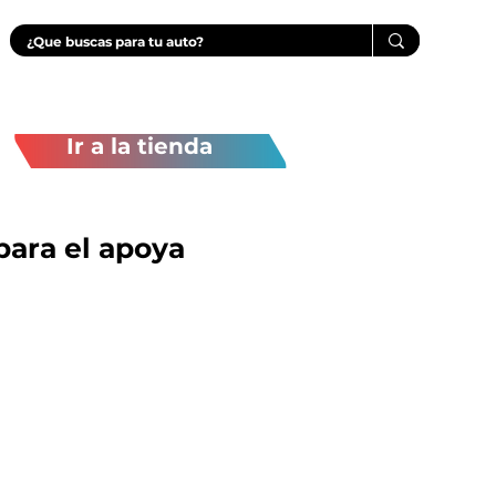
Ir a la tienda
para el apoya
ecio