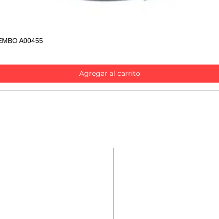
EMBO A00455
Vista rápida
Agregar al carrito
Contáctanos
Repuestos
Accesorios
Nombre
*
Mecánica rápida
Carcare
Teléfono
*
Términos y condiciones