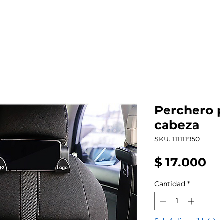
al auto tienes?
Repuestos
Mantenimiento
Perchero 
cabeza
SKU: 111111950
Pr
$ 17.000
Cantidad
*