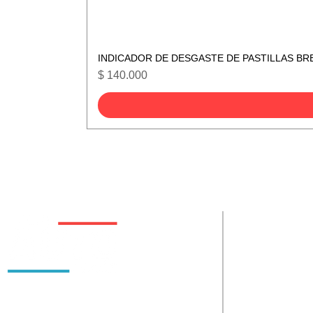
INDICADOR DE DESGASTE DE PASTILLAS BR
Precio
$ 140.000
De interes
Políticas
Somos Autoplace S.A.S. Empresa con 16 años de