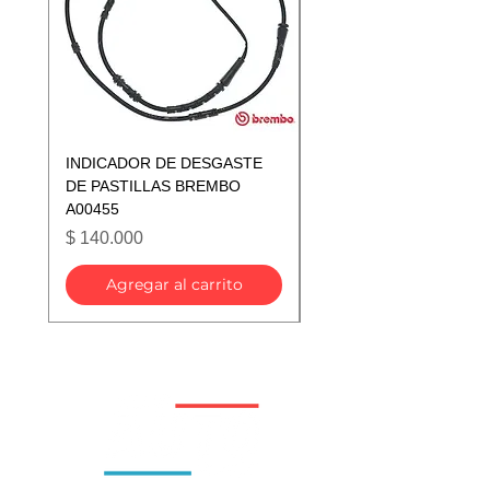
INDICADOR DE DESGASTE
INDICADOR DE DESGA
DE PASTILLAS BREMBO
DE PASTILLAS BREMB
A00455
A00433
Precio
Precio
$ 140.000
$ 140.000
Agregar al carrito