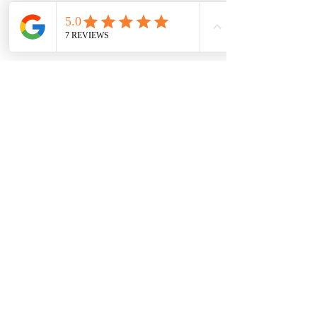
Contácto
comercial@autoplace.co
m.co
+57 317 826 6134
+57 302 491 0222
Contáctanos
Nombre
*
Teléfono
*
Escribe un mensaje
*
Enviar