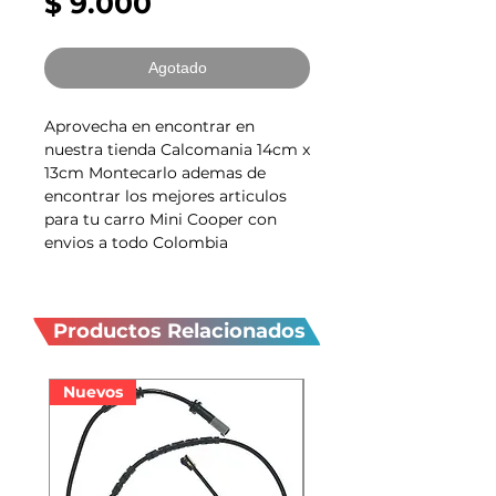
Precio
$ 9.000
Agotado
Aprovecha en encontrar en
nuestra tienda Calcomania 14cm x
13cm Montecarlo ademas de
encontrar los mejores articulos
para tu carro Mini Cooper con
envios a todo Colombia
Productos
relacionados
Productos Relacionados
Nuevos
Nuevos