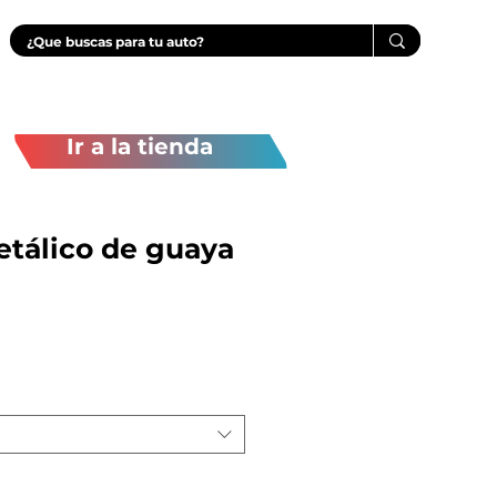
Ir a la tienda
etálico de guaya
recio