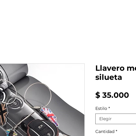
al auto tienes?
Repuestos
Mantenimiento
Llavero m
silueta
P
$ 35.000
Estilo
*
Elegir
Cantidad
*