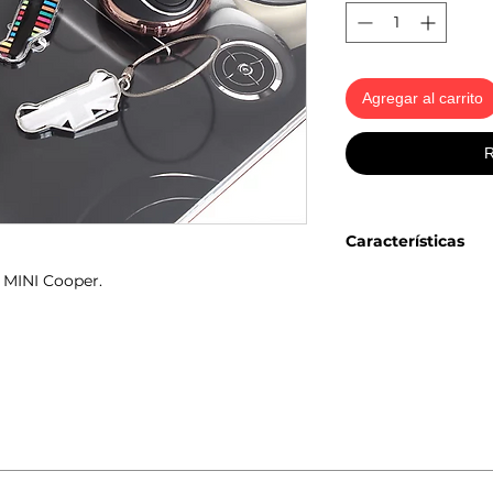
Agregar al carrito
R
Características
a MINI Cooper.
1. Conveniente para a
2. Suficientemente fl
3. Fuerte y duradero.