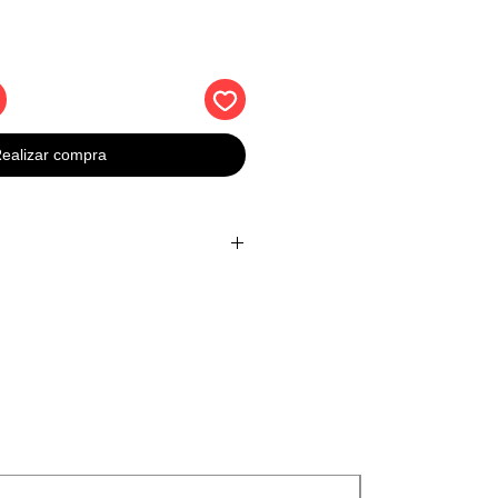
ealizar compra
gregar o quitar artículos.
exible para bolsillo.
Nuevos