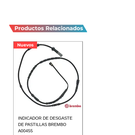
Productos
relacionados
Productos Relacionados
Nuevos
Nuevos
INDICADOR DE DESGASTE
INDICADOR DE DESGA
DE PASTILLAS BREMBO
DE PASTILLAS BREMB
A00455
A00433