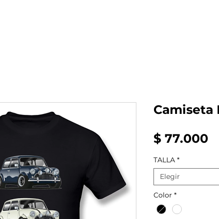
al auto tienes?
Repuestos
Mantenimiento
Camiseta 
P
$ 77.000
TALLA
*
Elegir
Color
*