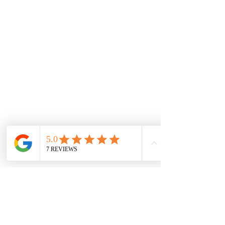
Tenemos un experto equipo técnico soportado con
las herramientas de información mundial que
garantizan las piezas y repuestos exactos para los
autos. A través de nuestros convenios
internacionales e inventario local, buscamos las
mejores alternativas para tener los productos al
mejor precio.
De interes
Repuestos
Accesorios
Mecánica rápida
Carcare
Políticas
Política de cookies
Protección de datos
Políticas de privacidad
Términos y condiciones
Contácto
comercial@autoplace.co
m.co
+57 317 826 6134
+57 302 491 0222