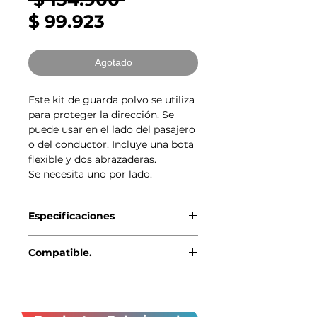
Precio
$ 99.923
de
oferta
Agotado
Este kit de guarda polvo se utiliza
para proteger la dirección. Se
puede usar en el lado del pasajero
o del conductor. Incluye una bota
flexible y dos abrazaderas.
Se necesita uno por lado.
Especificaciones
Genuino BMW-MINI
Compatible.
MINI R56 (10/2005 — 08/2010)
Productos
MINI R56 LCI (03/2009 —
11/2013)
relacionados