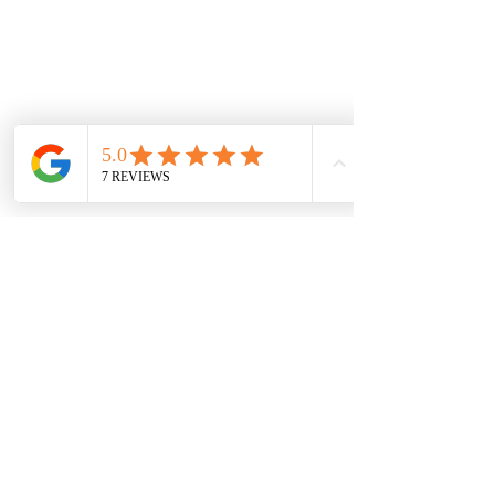
Mecánica rápida
Carcare
Políticas
Política de cookies
Protección de datos
Políticas de privacidad
Términos y condiciones
Contácto
comercial@autoplace.co
m.co
+57 317 826 6134
+57 302 491 0222
Contáctanos
Nombre
*
Teléfono
*