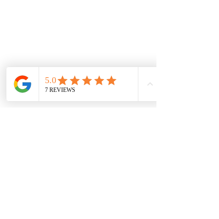
De interes
Repuestos
Accesorios
Mecánica rápida
Carcare
Políticas
Política de cookies
Protección de datos
Políticas de privacidad
Términos y condiciones
Contácto
comercial@autoplace.co
m.co
+57 317 826 6134
+57 302 491 0222
Contáctanos
Nombre
*
Teléfono
*