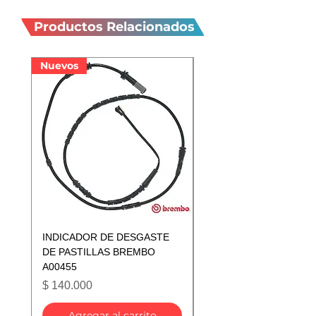
relacionados
Productos Relacionados
Nuevos
Nuevos
INDICADOR DE DESGASTE
INDICADOR DE DESGA
DE PASTILLAS BREMBO
DE PASTILLAS BREMB
A00455
A00433
Precio
Precio
$ 140.000
$ 140.000
Agregar al carrito