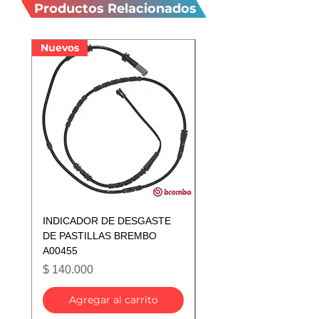
relacionados
Productos Relacionados
Nuevos
Nuevos
INDICADOR DE DESGASTE
INDICADOR DE DESGA
DE PASTILLAS BREMBO
DE PASTILLAS BREMB
A00455
A00433
Precio
Precio
$ 140.000
$ 140.000
Agregar al carrito