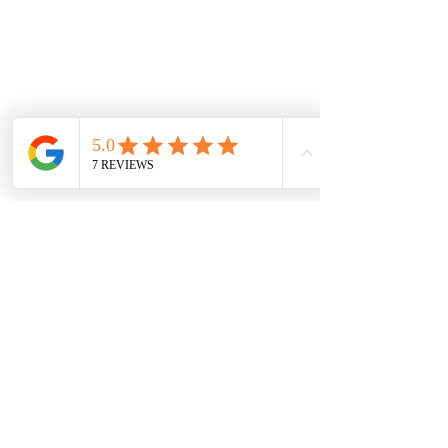
Mecánica rápida
Carcare
Políticas
Política de cookies
Protección de datos
Políticas de privacidad
Términos y condiciones
Contácto
comercial@autoplace.co
m.co
+57 317 826 6134
+57 302 491 0222
Contáctanos
Nombre
*
Teléfono
*