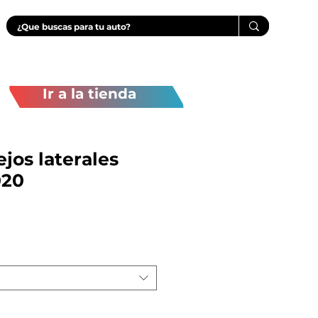
Ir a la tienda
jos laterales
020
Precio