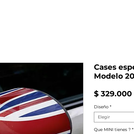
al auto tienes?
Repuestos
Mantenimiento
Cases espe
Modelo 2
$ 329.000
Diseño
*
Elegir
Que MINI tienes ?
*