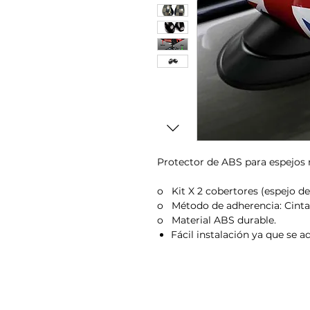
Protector de ABS para espejos 
o
Kit X 2 cobertores (espejo de
o
Método de adherencia: Cint
o
Material ABS durable.
Fácil instalación ya que se ad