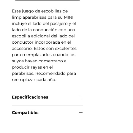
Este juego de escobillas de
limpiaparabrisas para su MINI
incluye el lado del pasajero y el
lado de la conducción con una
escobilla adicional del lado del
conductor incorporada en el
accesorio. Estos son excelentes
para reemplazarlos cuando los
suyos hayan comenzado a
producir rayas en el
parabrisas. Recomendado para
reemplazar cada año.
Especificaciones
Genuino BMW/MINI
Compatible:
MINI F56 (04/2013 — 12/2019)
Productos
MINI F56 BEV (11/2018 —