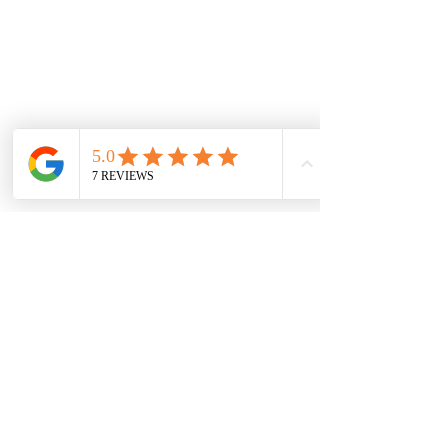
Accesorios
Mecánica rápida
Carcare
Políticas
Política de cookies
Protección de datos
Políticas de privacidad
Términos y condiciones
Contácto
comercial@autoplace.co
m.co
+57 317 826 6134
+57 302 491 0222
Contáctanos
Nombre
*
Teléfono
*