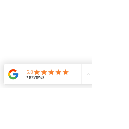
garantizan las piezas y repuestos exactos para los
autos. A través de nuestros convenios
internacionales e inventario local, buscamos las
mejores alternativas para tener los productos al
mejor precio.
De interes
Repuestos
Accesorios
Mecánica rápida
Carcare
Políticas
Política de cookies
Protección de datos
Políticas de privacidad
Términos y condiciones
Contácto
comercial@autoplace.co
m.co
+57 317 826 6134
+57 302 491 0222