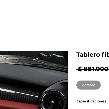
al auto tienes?
Repuestos
Mantenimiento
Tablero fi
 $ 881.900
Agotado
Especificaciones