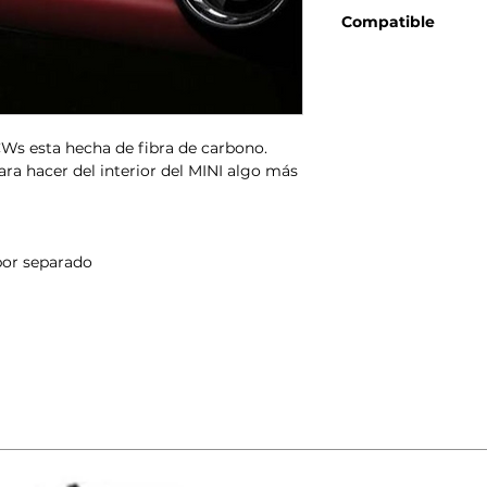
Genuino BMW-MINI
Compatible
MINI R56 (10/20
MINI R56 LCI (03
MINI Clubman R5
MINI Clubman R5
MINI Cabrio R57
CWs esta hecha de fibra de carbono.
MINI Cabrio R57
ra hacer del interior del MINI algo más
MINI Coupé R58 
MINI Roadster R5
por separado