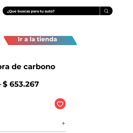
Ir a la tienda
bra de carbono
Precio
Precio
 
$ 653.267
de
oferta