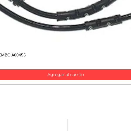
EMBO A00455
Vista rápida
Agregar al carrito
Contáctanos
Repuestos
Accesorios