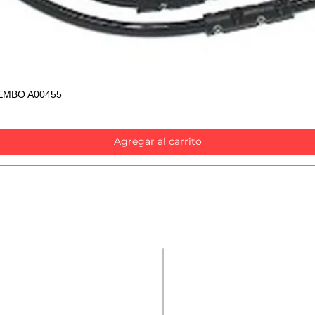
EMBO A00455
Vista rápida
Agregar al carrito
Contáctanos
Repuestos
Accesorios
Nombre
*
Mecánica rápida
Carcare