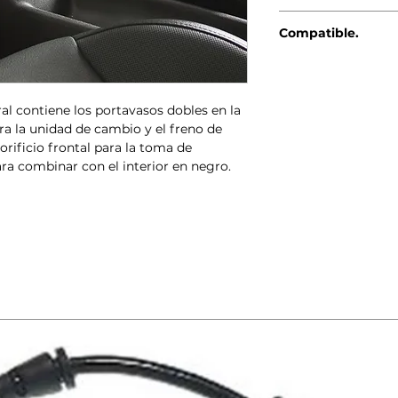
Genuino BMW-MINI
Compatible.
MINI R56 (10/20
MINI R56 LCI (03
MINI Clubman R5
ral contiene los portavasos dobles en la
MINI Clubman R5
ra la unidad de cambio y el freno de
MINI Cabrio R57
rificio frontal para la toma de
MINI Cabrio R57
ara combinar con el interior en negro.
MINI Coupé R58 
MINI Roadster R5