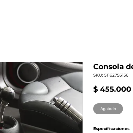
al auto tienes?
Repuestos
Mantenimiento
Consola d
SKU: 51162756156
$ 455.000
Agotado
Especificaciones