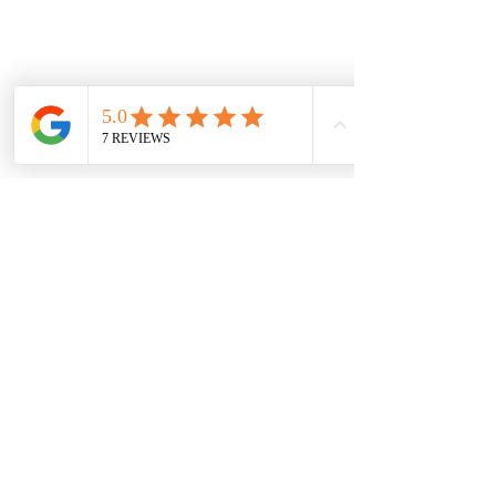
Políticas
Política de cookies
Protección de datos
Políticas de privacidad
Términos y condiciones
Contácto
comercial@autoplace.co
m.co
+57 317 826 6134
+57 302 491 0222
Contáctanos
Nombre
*
Teléfono
*
Escribe un mensaje
*