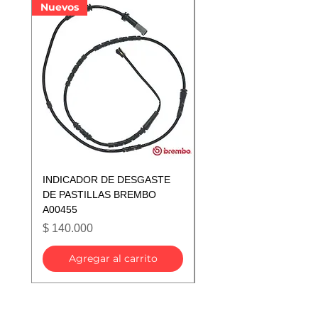
Nuevos
Nuevos
INDICADOR DE DESGASTE
INDICADOR DE DESGA
DE PASTILLAS BREMBO
DE PASTILLAS BREMB
A00455
A00433
Precio
Precio
$ 140.000
$ 140.000
Agregar al carrito