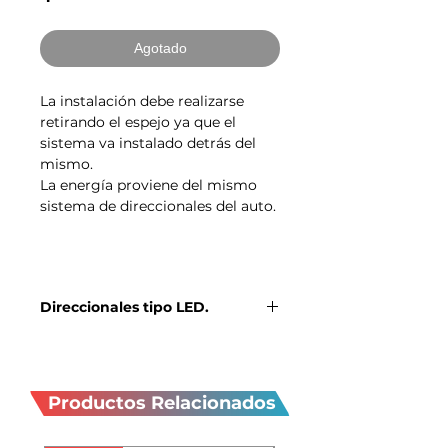
Agotado
La instalación debe realizarse
retirando el espejo ya que el
sistema va instalado detrás del
mismo.
La energía proviene del mismo
sistema de direccionales del auto.
Direccionales tipo LED.
Ningún cable o led se ve en el
Productos
exterior, solo la proyección de los
Leds cuando el sistema esta activo.
relacionados
Dale a tu MINI un estilo moderno
Productos Relacionados
con este accesorio.