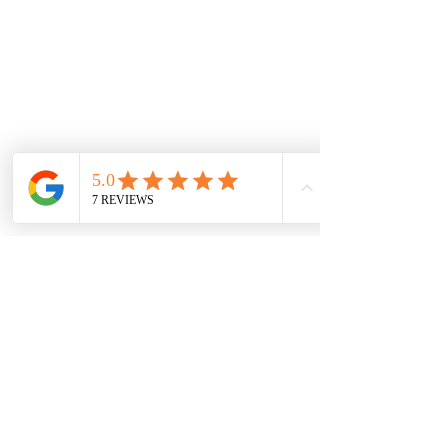
De interes
Repuestos
Accesorios
Mecánica rápida
Carcare
Políticas
Política de cookies
Protección de datos
Políticas de privacidad
Términos y condiciones
Contácto
comercial@autoplace.co
m.co
+57 317 826 6134
+57 302 491 0222
Contáctanos
Nombre
*