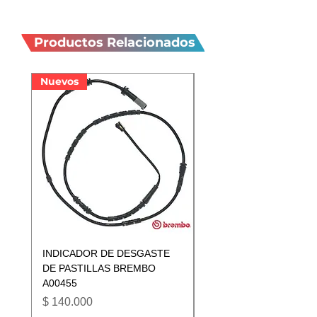
Productos
relacionados
Productos Relacionados
Nuevos
Nuevos
INDICADOR DE DESGASTE
INDICADOR DE DESGA
DE PASTILLAS BREMBO
DE PASTILLAS BREMB
A00455
A00433
Precio
Precio
$ 140.000
$ 140.000