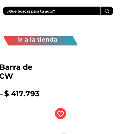
Ir a la tienda
Barra de
JCW
Precio
Precio
 
$ 417.793
de
oferta