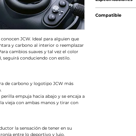
Genuino BMW-MINI
Compatible
MINI R56 (10/20
MINI R56 LCI (03
MINI Clubman R5
 conocen JCW. Ideal para alguien que
MINI Clubman R5
tara y carbono al interior o reemplazar
MINI Cabrio R57
Para cambios suaves y tal vez el color
MINI Cabrio R57
I, seguirá conduciendo con estilo.
MINI Coupé R58 
MINI Roadster R5
MINI Countryman
MINI Paceman R6
bra de carbono y logotipo JCW más
Barra de cambios J
.
MINI R56 (10/20
MINI Clubman R5
 perilla empuja hacia abajo y se encaja a
MINI Cabrio R57
 la vieja con ambas manos y tirar con
nductor la sensación de tener en su
onía entre lo deportivo y lujo.