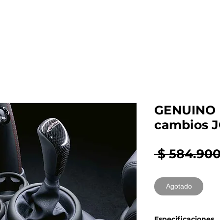
al auto tienes?
Repuestos
Mantenimiento
GENUINO 
cambios 
 $ 584.900
Agotado
Especificaciones