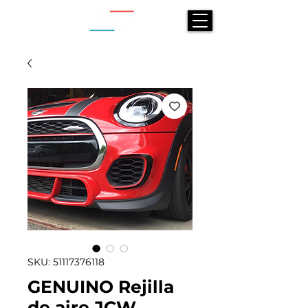
SKU: 51117376118
GENUINO Rejilla
de aire JCW