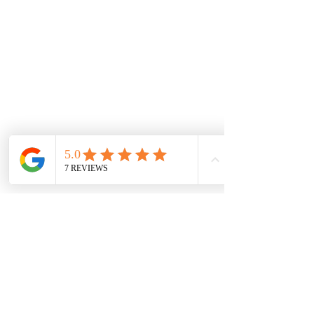
mejores alternativas para tener los productos al
mejor precio.
De interes
Repuestos
Accesorios
Mecánica rápida
Carcare
Políticas
Política de cookies
Protección de datos
Políticas de privacidad
Términos y condiciones
Contácto
comercial@autoplace.co
m.co
+57 317 826 6134
+57 302 491 0222
Contáctanos