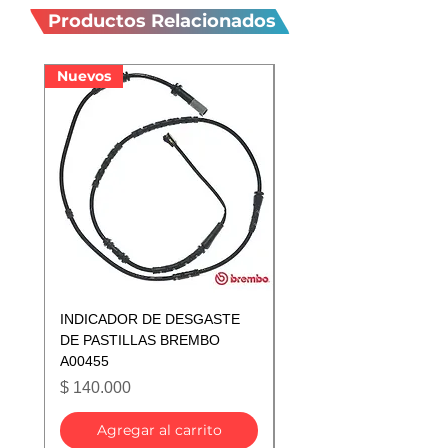
relacionados
Productos Relacionados
Nuevos
Nuevos
INDICADOR DE DESGASTE
INDICADOR DE DESGA
DE PASTILLAS BREMBO
DE PASTILLAS BREMB
A00455
A00433
Precio
Precio
$ 140.000
$ 140.000
Agregar al carrito