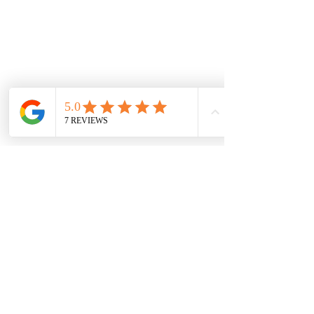
Accesorios
Mecánica rápida
Carcare
Políticas
Política de cookies
Protección de datos
Políticas de privacidad
Términos y condiciones
Contácto
comercial@autoplace.co
m.co
+57 317 826 6134
+57 302 491 0222
Contáctanos
Nombre
*
Teléfono
*