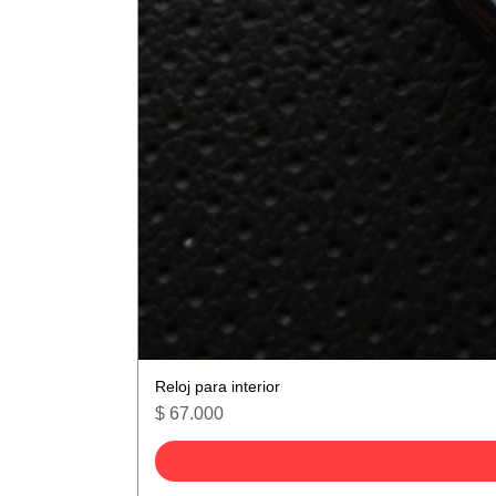
Reloj para interior
Precio
$ 67.000