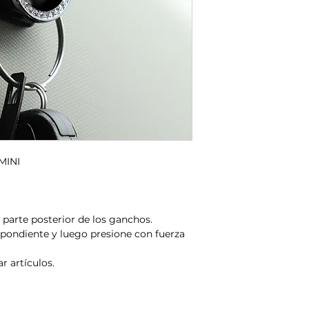
1. Los bordes y esqu
artículos.
2. Compacto y conven
3. Pasta sin rastro, re
4. Diseño oculto, he
5. Hay cinta de doble
no se desprenderá f
 MINI
 parte posterior de los ganchos.
spondiente y luego presione con fuerza
r artículos.