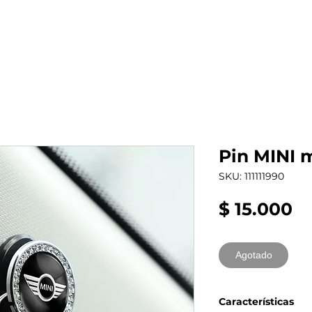
al auto tienes?
Repuestos
Mantenimiento
Pin MINI 
SKU: 111111990
Pr
$ 15.000
Agotado
Características