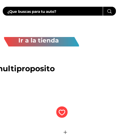
Ir a la tienda
multiproposito
ecio